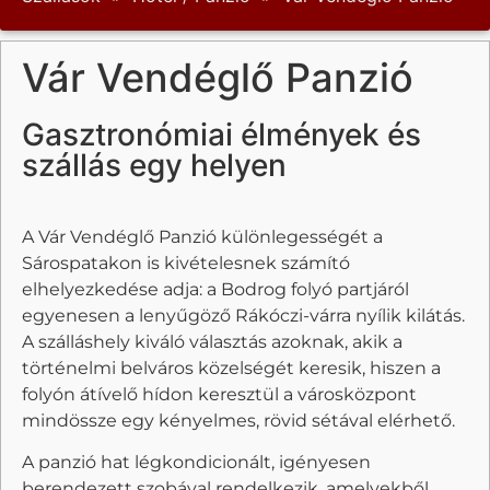
Vár Vendéglő Panzió
Gasztronómiai élmények és
szállás egy helyen
A Vár Vendéglő Panzió különlegességét a
Sárospatakon is kivételesnek számító
elhelyezkedése adja: a Bodrog folyó partjáról
egyenesen a lenyűgöző Rákóczi-várra nyílik kilátás.
A szálláshely kiváló választás azoknak, akik a
történelmi belváros közelségét keresik, hiszen a
folyón átívelő hídon keresztül a városközpont
mindössze egy kényelmes, rövid sétával elérhető.
A panzió hat légkondicionált, igényesen
berendezett szobával rendelkezik, amelyekből