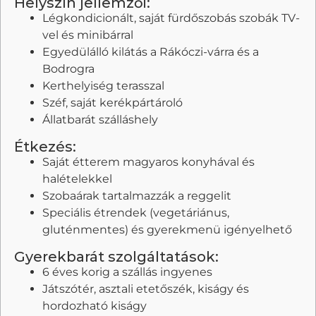
Helyszín jellemzői:
Légkondicionált, saját fürdőszobás szobák TV-
vel és minibárral
Egyedülálló kilátás a Rákóczi-várra és a
Bodrogra
Kerthelyiség terasszal
Széf, saját kerékpártároló
Állatbarát szálláshely
Étkezés:
Saját étterem magyaros konyhával és
halételekkel
Szobaárak tartalmazzák a reggelit
Speciális étrendek (vegetáriánus,
gluténmentes) és gyerekmenü igényelhető
Gyerekbarát szolgáltatások:
6 éves korig a szállás ingyenes
Játszótér, asztali etetőszék, kiságy és
hordozható kiságy