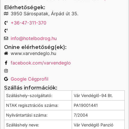
Elérhetőségek:
3950 Sárospatak, Árpád út 35.
+36-47-311-370
info@hotelbodrog.hu
Onine elérhetőség(ek):
www.varvendeglo.hu
facebook.com/varvendeglo
Google Cégprofil
Szállás információk:
Szálláshely-szolgáltató:
Vár Vendéglő-94 Bt.
NTAK regisztrációs száma:
PA19001441
Nyilvántartási száma:
7/2004
Szálláshely neve:
Vár Vendéglő Panzió