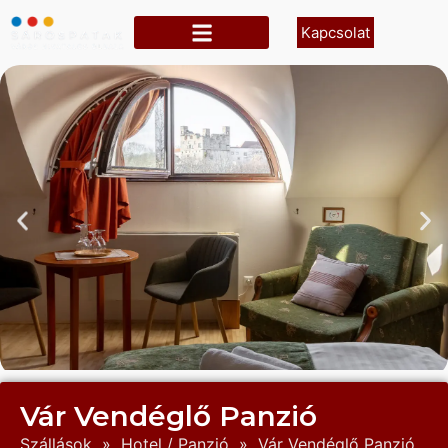
Kapcsolat
Vár Vendéglő Panzió
Szállások
»
Hotel / Panzió
»
Vár Vendéglő Panzió