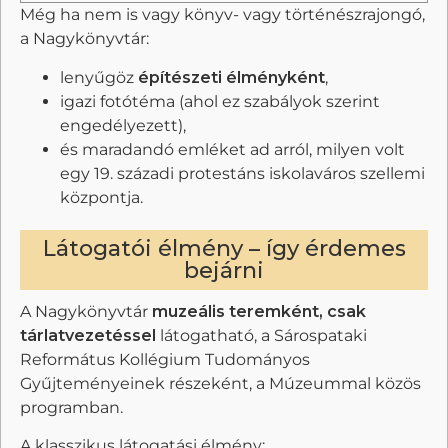
Még ha nem is vagy könyv- vagy történészrajongó,
a Nagykönyvtár:
lenyűgöz
építészeti élményként
,
igazi fotótéma (ahol ez szabályok szerint
engedélyezett),
és maradandó emléket ad arról, milyen volt
egy 19. századi protestáns iskolaváros szellemi
központja.
Látogatói élmény – így érdemes
bejárni
A Nagykönyvtár
muzeális teremként, csak
tárlatvezetéssel
látogatható, a Sárospataki
Református Kollégium Tudományos
Gyűjteményeinek részeként, a Múzeummal közös
programban.
A klasszikus látogatási élmény: