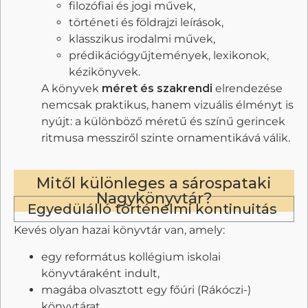
filozófiai és jogi művek,
történeti és földrajzi leírások,
klasszikus irodalmi művek,
prédikációgyűjtemények, lexikonok,
kézikönyvek.
A könyvek
méret és szakrendi
elrendezése
nemcsak praktikus, hanem vizuális élményt is
nyújt: a különböző méretű és színű gerincek
ritmusa messziről szinte ornamentikává válik.
Mitől különleges a sárospataki
Nagykönyvtár?
Egyedülálló történelmi kontinuitás
Kevés olyan hazai könyvtár van, amely:
egy református kollégium iskolai
könyvtáraként indult,
magába olvasztott egy főúri (Rákóczi-)
könyvtárat,