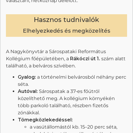
választani, hétköznap délelőtt.
Hasznos tudnivalók
Elhelyezkedés és megközelítés
A Nagykönyvtár a Sárospataki Református
Kollégium főépületében, a
Rákóczi út 1.
szám alatt
található, a belváros szívében.
Gyalog:
a történelmi belvárosból néhány perc
séta.
Autóval:
Sárospatak a 37-es főútról
közelíthető meg. A kollégium környékén
több parkoló található, részben fizetős
zónákkal.
Tömegközlekedéssel:
a vasútállomástól kb. 15–20 perc séta,