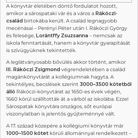
A könyvtár életében döntő fordulatot hozott,
amikor a sárospataki vár és a város a
Rákóczi-
család
birtokába került. A család legnagyobb
mecénásai – Perényi Péter után I. Rákóczi György
és felesége,
Lorántffy Zsuzsanna
– nemcsak az
iskola fenntartását, hanem a könyvtár gyarapítását
is szívügyüknek tekintették.
A leglátványosabb bővülés akkor történt, amikor
III. Rákóczi Zsigmond
végrendeletében a család
magánkönyvtárát a kollégiumnak hagyta. A
tekintélyes, becslések szerint
3000–3500 kötetből
álló
Rákóczi-könyvtárat az 1650-es évek végén,
1660 körül szállították át a várból az iskolába. Ezzel
Sárospatak könyvtára országos, sőt európai
viszonylatban is jelentős gyűjteménnyé vált.
A 17. század közepére a kollégiumi könyvtár már
1000–1500 kötet
körüli állománnyal rendelkezett –