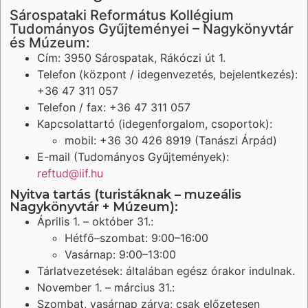
Sárospataki Református Kollégium
Tudományos Gyűjteményei – Nagykönyvtár
és Múzeum:
Cím: 3950 Sárospatak, Rákóczi út 1.
Telefon (központ / idegenvezetés, bejelentkezés):
+36 47 311 057
Telefon / fax: +36 47 311 057
Kapcsolattartó (idegenforgalom, csoportok):
mobil: +36 30 426 8919 (Tanászi Árpád)
E-mail (Tudományos Gyűjtemények):
reftud@iif.hu
Nyitva tartás (turistáknak – muzeális
Nagykönyvtár + Múzeum):
Április 1. – október 31.:
Hétfő–szombat: 9:00–16:00
Vasárnap: 9:00–13:00
Tárlatvezetések: általában egész órakor indulnak.
November 1. – március 31.:
Szombat, vasárnap zárva; csak előzetesen