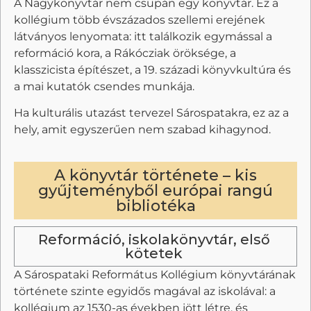
A Nagykönyvtár nem csupán egy könyvtár. Ez a
kollégium több évszázados szellemi erejének
látványos lenyomata: itt találkozik egymással a
reformáció kora, a Rákócziak öröksége, a
klasszicista építészet, a 19. századi könyvkultúra és
a mai kutatók csendes munkája.
Ha kulturális utazást tervezel Sárospatakra, ez az a
hely, amit egyszerűen nem szabad kihagynod.
A könyvtár története – kis
gyűjteményből európai rangú
bibliotéka
Reformáció, iskolakönyvtár, első
kötetek
A Sárospataki Református Kollégium könyvtárának
története szinte egyidős magával az iskolával: a
kollégium az 1530-as években jött létre, és