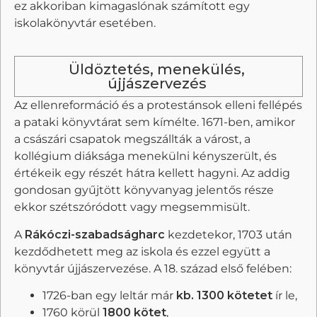
ez akkoriban kimagaslónak számított egy
iskolakönyvtár esetében.
Üldöztetés, menekülés,
újjászervezés
Az ellenreformáció és a protestánsok elleni fellépés
a pataki könyvtárat sem kímélte. 1671-ben, amikor
a császári csapatok megszállták a várost, a
kollégium diáksága menekülni kényszerült, és
értékeik egy részét hátra kellett hagyni. Az addig
gondosan gyűjtött könyvanyag jelentős része
ekkor szétszóródott vagy megsemmisült.
A
Rákóczi-szabadságharc
kezdetekor, 1703 után
kezdődhetett meg az iskola és ezzel együtt a
könyvtár újjászervezése. A 18. század első felében:
1726-ban egy leltár már
kb. 1300 kötetet
ír le,
1760 körül
1800 kötet
,