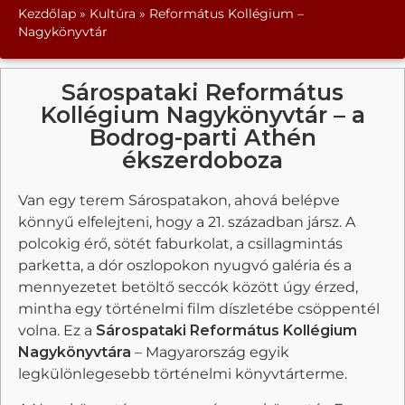
Kezdőlap
»
Kultúra
»
Református Kollégium –
Nagykönyvtár
Sárospataki Református
Kollégium Nagykönyvtár – a
Bodrog-parti Athén
ékszerdoboza
Van egy terem Sárospatakon, ahová belépve
könnyű elfelejteni, hogy a 21. században jársz. A
polcokig érő, sötét faburkolat, a csillagmintás
parketta, a dór oszlopokon nyugvó galéria és a
mennyezetet betöltő seccók között úgy érzed,
mintha egy történelmi film díszletébe csöppentél
volna. Ez a
Sárospataki Református Kollégium
Nagykönyvtára
– Magyarország egyik
legkülönlegesebb történelmi könyvtárterme.