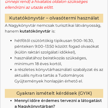
ünnepi rend) a hivatalos oldalon szükséges
ellenőrizni az utazás előtt.
Kutatókönyvtár – olvasótermi használat
A Nagykönyvtár nemcsak turisztikai látványosság,
hanem
kutatókönyvtár
is:
hétfőtől csütörtökig tipikusan 9:00–16:30,
pénteken 9:00–13:50 között fogad olvasókat
(külön raktári szolgálati időkkel),
használatához beiratkozás szükséges,
minimum 18 éves kortól,
a részletes könyvtárhasználati szabályzat és az
aktuális nyitva tartás a Tudományos
Gyűjtemények honlapján érhető el.
Gyakran ismételt kérdések (GYIK)
Mennyi időre érdemes tervezni a látogatást
a Nagykönyvtárban?