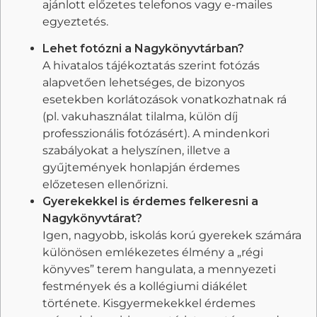
ajánlott előzetes telefonos vagy e-mailes
egyeztetés.
Lehet fotózni a Nagykönyvtárban?
A hivatalos tájékoztatás szerint fotózás
alapvetően lehetséges, de bizonyos
esetekben korlátozások vonatkozhatnak rá
(pl. vakuhasználat tilalma, külön díj
professzionális fotózásért). A mindenkori
szabályokat a helyszínen, illetve a
gyűjtemények honlapján érdemes
előzetesen ellenőrizni.
Gyerekekkel is érdemes felkeresni a
Nagykönyvtárat?
Igen, nagyobb, iskolás korú gyerekek számára
különösen emlékezetes élmény a „régi
könyves” terem hangulata, a mennyezeti
festmények és a kollégiumi diákélet
története. Kisgyermekekkel érdemes