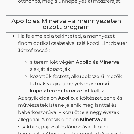
otthonos, mégis ünnepélyes atmoszféráját.
Apollo és Minerva – a mennyezeten
őrzött program
Ha felemeled a tekinteted, a mennyezet
finom optikai csalásaival találkozol. Lintzbauer
József seccói:
a terem két végén
Apollo
és
Minerva
alakját ábrázolják,
közöttük festett, álkupolaszerű mezők
futnak végig, amelyek egy
római
kupolaterem térérzetét
keltik.
Az egyik oldalon
Apollo
, a költészet, zene és
művészetek istene jelenik meg lanttal és
babérkoszorúval – körülötte a négy évszak
allegóriái. A másik oldalon
Minerva
áll
sisakban, pajzzsal és lándzsával, lábánál
bagollyal, glóbusszal, térképpel: a bölcsesség,