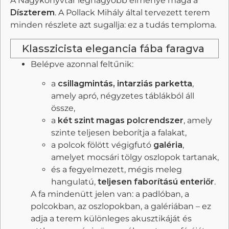
A Nagykönyvtár legnagyobb élménye maga a
Díszterem
. A Pollack Mihály által tervezett terem
minden részlete azt sugallja: ez a tudás temploma.
Klasszicista elegancia fába faragva
Belépve azonnal feltűnik:
a
csillagmintás, intarziás parketta
,
amely apró, négyzetes táblákból áll
össze,
a
két szint magas polcrendszer
, amely
szinte teljesen beborítja a falakat,
a polcok fölött végigfutó
galéria
,
amelyet mocsári tölgy oszlopok tartanak,
és a fegyelmezett, mégis meleg
hangulatú,
teljesen faborítású enteriőr
.
A fa mindenütt jelen van: a padlóban, a
polcokban, az oszlopokban, a galériában – ez
adja a terem különleges akusztikáját és