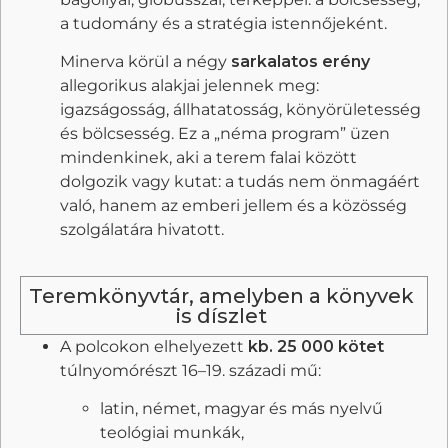
a tudomány és a stratégia istennőjeként.
Minerva körül a négy
sarkalatos erény
allegorikus alakjai jelennek meg:
igazságosság, állhatatosság, könyörületesség
és bölcsesség. Ez a „néma program” üzen
mindenkinek, aki a terem falai között
dolgozik vagy kutat: a tudás nem önmagáért
való, hanem az emberi jellem és a közösség
szolgálatára hivatott.
Teremkönyvtár, amelyben a könyvek
is díszlet
A polcokon elhelyezett
kb. 25 000 kötet
túlnyomórészt 16–19. századi mű:
latin, német, magyar és más nyelvű
teológiai munkák,