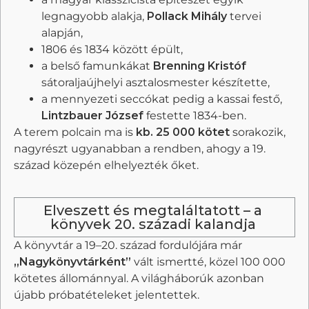
legnagyobb alakja,
Pollack Mihály
tervei
alapján,
1806 és 1834 között épült,
a belső famunkákat
Brenning Kristóf
sátoraljaújhelyi asztalosmester készítette,
a mennyezeti seccókat pedig a kassai festő,
Lintzbauer József
festette 1834-ben.
A terem polcain ma is
kb. 25 000 kötet
sorakozik,
nagyrészt ugyanabban a rendben, ahogy a 19.
század közepén elhelyezték őket.
Elveszett és megtaláltatott – a
könyvek 20. századi kalandja
A könyvtár a 19–20. század fordulójára már
„Nagykönyvtárként”
vált ismertté, közel 100 000
kötetes állománnyal. A világháborúk azonban
újabb próbatételeket jelentettek.