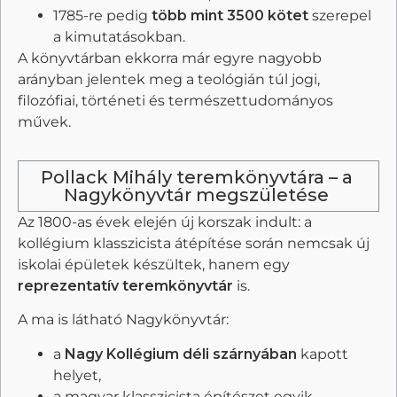
1785-re pedig
több mint 3500 kötet
szerepel
a kimutatásokban.
A könyvtárban ekkorra már egyre nagyobb
arányban jelentek meg a teológián túl jogi,
filozófiai, történeti és természettudományos
művek.
Pollack Mihály teremkönyvtára – a
Nagykönyvtár megszületése
Az 1800-as évek elején új korszak indult: a
kollégium klasszicista átépítése során nemcsak új
iskolai épületek készültek, hanem egy
reprezentatív teremkönyvtár
is.
A ma is látható Nagykönyvtár:
a
Nagy Kollégium déli szárnyában
kapott
helyet,
a magyar klasszicista építészet egyik