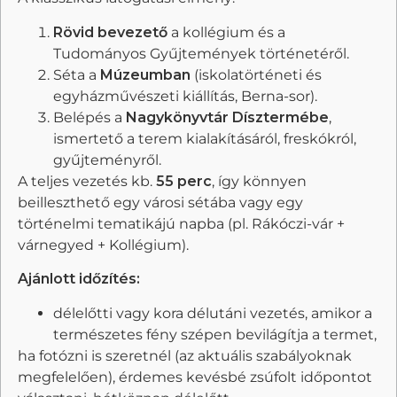
Rövid bevezető
a kollégium és a
Tudományos Gyűjtemények történetéről.
Séta a
Múzeumban
(iskolatörténeti és
egyházművészeti kiállítás, Berna-sor).
Belépés a
Nagykönyvtár Dísztermébe
,
ismertető a terem kialakításáról, freskókról,
gyűjteményről.
A teljes vezetés kb.
55 perc
, így könnyen
beilleszthető egy városi sétába vagy egy
történelmi tematikájú napba (pl. Rákóczi-vár +
várnegyed + Kollégium).
Ajánlott időzítés:
délelőtti vagy kora délutáni vezetés, amikor a
természetes fény szépen bevilágítja a termet,
ha fotózni is szeretnél (az aktuális szabályoknak
megfelelően), érdemes kevésbé zsúfolt időpontot