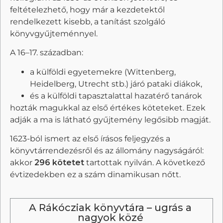
feltételezhető, hogy már a kezdetektől
rendelkezett kisebb, a tanítást szolgáló
könyvgyűjteménnyel.
A 16–17. században:
a külföldi egyetemekre (Wittenberg,
Heidelberg, Utrecht stb.) járó pataki diákok,
és a külföldi tapasztalattal hazatérő tanárok
hozták magukkal az első értékes köteteket. Ezek
adják a ma is látható gyűjtemény legősibb magját.
1623-ból ismert az első írásos feljegyzés a
könyvtárrendezésről és az állomány nagyságáról:
akkor
296 kötetet
tartottak nyilván. A következő
évtizedekben ez a szám dinamikusan nőtt.
A Rákócziak könyvtára – ugrás a
nagyok közé