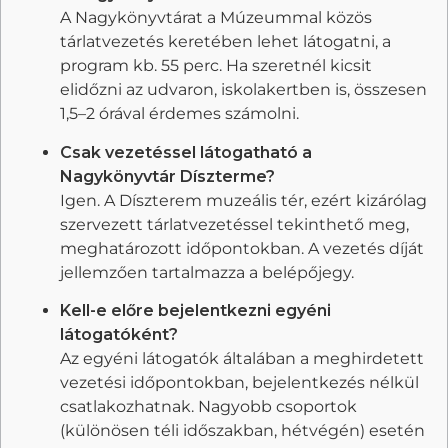
A Nagykönyvtárat a Múzeummal közös
tárlatvezetés keretében lehet látogatni, a
program kb. 55 perc. Ha szeretnél kicsit
elidőzni az udvaron, iskolakertben is, összesen
1,5–2 órával érdemes számolni.
Csak vezetéssel látogatható a
Nagykönyvtár Díszterme?
Igen. A Díszterem muzeális tér, ezért kizárólag
szervezett tárlatvezetéssel tekinthető meg,
meghatározott időpontokban. A vezetés díját
jellemzően tartalmazza a belépőjegy.
Kell-e előre bejelentkezni egyéni
látogatóként?
Az egyéni látogatók általában a meghirdetett
vezetési időpontokban, bejelentkezés nélkül
csatlakozhatnak. Nagyobb csoportok
(különösen téli időszakban, hétvégén) esetén