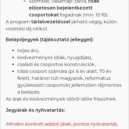
Szombat, vasárnap: zárva,
csak
előzetesen bejelentkezett
csoportokat
fogadnak (min. 10 fő).
A program
tárlatvezetéssel
járható végig, külön
vezetési díj nélkül.
Belépőjegyek (tájékoztató jelleggel):
teljes árú,
kedvezményes (diák, nyugdíjas),
családi és csoportos konstrukciók,
több csoport számára (pl. 6 év alatt, 70 év
felett, határon túli magyarok, református
gyülekezeti csoportok) jellemzően díjmentes
a belépés.
Az árak és kedvezmények időről időre frissülnek.
Jegyárak és nyitvatartás:
Minden konkrét adatot (árak, pontos nyitvatartás,