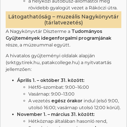
a helyközi autóbusz-állomástól még
rövidebb gyalogút vezet a Rákóczi útra.
Látogathatóság – muzeális Nagykönyvtár
(tárlatvezetés)
A Nagykönyvtár Díszterme a
Tudományos
Gyűjtemények idegenforgalmi programjának
része, a múzeummal együtt.
A hivatalos gyűjteményi oldalak alapján
(srktgy.tirek.hu, patakcollege.hu) a nyitvatartás
jellemzően:
Április 1. – október 31. között:
Hétfő–szombat: 9:00–16:00
Vasárnap: 9:00–13:00
A vezetés
egész órakor
indul (első 9:00,
utolsó 16:00; vasárnap utolsó 12:00 körül).
November 1. – március 31. között:
Hétköznap általában hasonló rend,