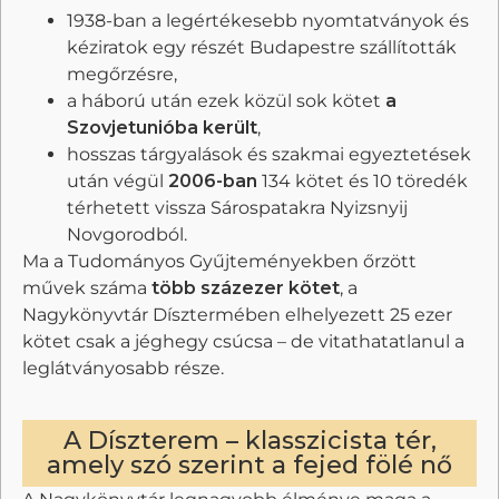
1938-ban a legértékesebb nyomtatványok és
kéziratok egy részét Budapestre szállították
megőrzésre,
a háború után ezek közül sok kötet
a
Szovjetunióba került
,
hosszas tárgyalások és szakmai egyeztetések
után végül
2006-ban
134 kötet és 10 töredék
térhetett vissza Sárospatakra Nyizsnyij
Novgorodból.
Ma a Tudományos Gyűjteményekben őrzött
művek száma
több százezer kötet
, a
Nagykönyvtár Dísztermében elhelyezett 25 ezer
kötet csak a jéghegy csúcsa – de vitathatatlanul a
leglátványosabb része.
A Díszterem – klasszicista tér,
amely szó szerint a fejed fölé nő