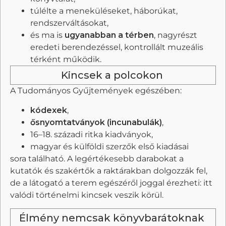
túlélte a meneküléseket, háborúkat,
rendszerváltásokat,
és ma is
ugyanabban a térben
, nagyrészt
eredeti berendezéssel, kontrollált muzeális
térként működik.
Kincsek a polcokon
A Tudományos Gyűjtemények egészében:
kódexek
,
ősnyomtatványok (incunabulák)
,
16–18. századi ritka kiadványok,
magyar és külföldi szerzők első kiadásai
sora található. A legértékesebb darabokat a
kutatók és szakértők a raktárakban dolgozzák fel,
de a látogató a terem egészéről joggal érezheti: itt
valódi történelmi kincsek veszik körül.
Élmény nemcsak könyvbarátoknak