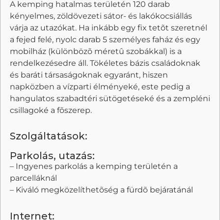
A kemping hatalmas területén 120 darab
kényelmes, zöldövezeti sátor- és lakókocsiállás
várja az utazókat. Ha inkább egy fix tetõt szeretnél
a fejed felé, nyolc darab 5 személyes faház és egy
mobilház (különbözõ méretû szobákkal) is a
rendelkezésedre áll. Tökéletes bázis családoknak
és baráti társaságoknak egyaránt, hiszen
napközben a vízparti élményeké, este pedig a
hangulatos szabadtéri sütögetéseké és a zempléni
csillagoké a fõszerep.
Szolgáltatások:
Parkolás, utazás:
– Ingyenes parkolás a kemping területén a
parcelláknál
– Kiváló megközelíthetõség a fürdõ bejáratánál
Internet: