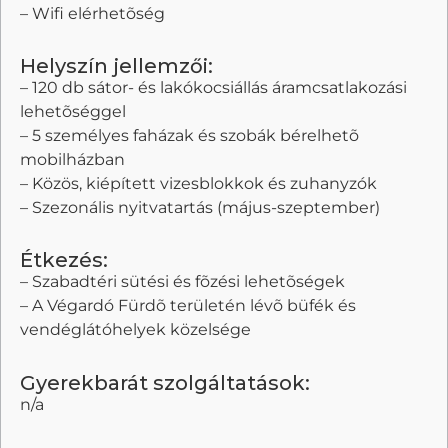
– Wifi elérhetõség
Helyszín jellemzői:
– 120 db sátor- és lakókocsiállás áramcsatlakozási
lehetõséggel
– 5 személyes faházak és szobák bérelhetõ
mobilházban
– Közös, kiépített vizesblokkok és zuhanyzók
– Szezonális nyitvatartás (május-szeptember)
Étkezés:
– Szabadtéri sütési és fõzési lehetõségek
– A Végardó Fürdõ területén lévõ büfék és
vendéglátóhelyek közelsége
Gyerekbarát szolgáltatások:
n/a