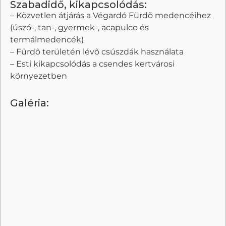
Szabadidő, kikapcsolódás:
– Közvetlen átjárás a Végardó Fürdõ medencéihez
(úszó-, tan-, gyermek-, acapulco és
termálmedencék)
– Fürdõ területén lévõ csúszdák használata
– Esti kikapcsolódás a csendes kertvárosi
környezetben
Galéria: