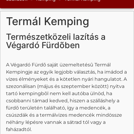
Termál Kemping
Természetközeli lazítás a
Végardó Fürdõben
A Végardó Fürdõ saját üzemeltetésû Termál
Kempingje az egyik legjobb választás, ha imádod a
vizes élményeket és a kötetlen nyári hangulatot. A
szezonálisan (május és szeptember között) nyitva
tartó kempingbõl nem kell autóba ülnöd, ha
csobbanni támad kedved, hiszen a szálláshely a
fürdõ területén található, így a medencék, a
csúszdák és a termálvizes medencék mindössze
néhány lépésre vannak a sátrad tól vagy a
faházadtól.