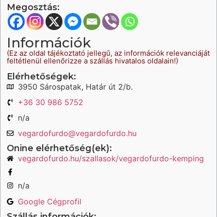
Megosztás:
Információk
(Ez az oldal tájékoztató jellegű, az információk relevanciáját
feltétlenül ellenőrizze a szállás hivatalos oldalain!)
Elérhetőségek:
3950 Sárospatak, Határ út 2/b.
+36 30 986 5752
n/a
vegardofurdo@vegardofurdo.hu
Onine elérhetőség(ek):
vegardofurdo.hu/szallasok/vegardofurdo-kemping
n/a
Google Cégprofil
Szállás információk: