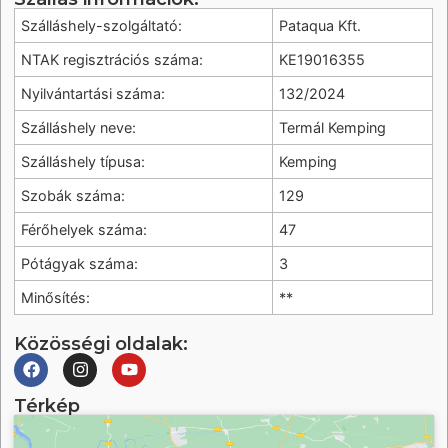
Szálláshely-szolgáltató:
Pataqua Kft.
NTAK regisztrációs száma:
KE19016355
Nyilvántartási száma:
132/2024
Szálláshely neve:
Termál Kemping
Szálláshely típusa:
Kemping
Szobák száma:
129
Férőhelyek száma:
47
Pótágyak száma:
3
Minősítés:
**
Közösségi oldalak:
Térkép