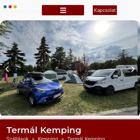
Kapcsolat
Termál Kemping
Szállások
»
Kemping
»
Termál Kemping