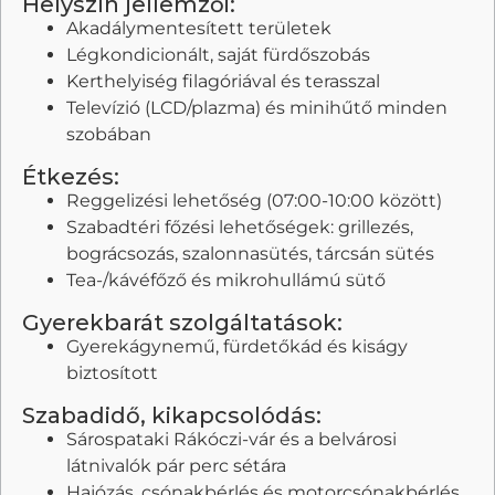
Helyszín jellemzői:
Akadálymentesített területek
Légkondicionált, saját fürdőszobás
Kerthelyiség filagóriával és terasszal
Televízió (LCD/plazma) és minihűtő minden
szobában
Étkezés:
Reggelizési lehetőség (07:00-10:00 között)
Szabadtéri főzési lehetőségek: grillezés,
bográcsozás, szalonnasütés, tárcsán sütés
Tea-/kávéfőző és mikrohullámú sütő
Gyerekbarát szolgáltatások:
Gyerekágynemű, fürdetőkád és kiságy
biztosított
Szabadidő, kikapcsolódás:
Sárospataki Rákóczi-vár és a belvárosi
látnivalók pár perc sétára
Hajózás, csónakbérlés és motorcsónakbérlés