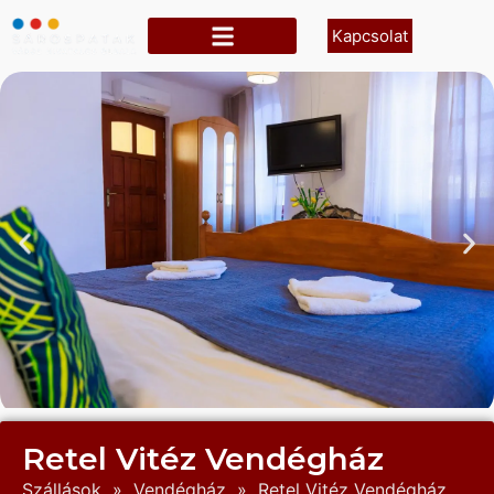
Kapcsolat
Retel Vitéz Vendégház
Szállások
»
Vendégház
»
Retel Vitéz Vendégház