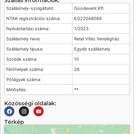
Szállás információk:
Szálláshely-szolgáltató:
Goodevent Kft.
NTAK regisztrációs száma:
EG22048089
Nyilvántartási száma:
1/2023
Szálláshely neve:
Retel Vitéz Vendégház
Szálláshely típusa:
Egyéb szálláshely
Szobák száma:
10
Férőhelyek száma:
26
Pótágyak száma:
Minősítés:
**
Közösségi oldalak:
Térkép