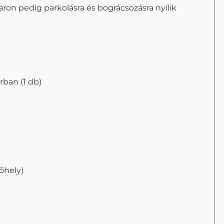
varon pedig parkolásra és bográcsozásra nyílik
rban (1 db)
rõhely)