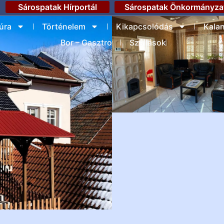
Sárospatak Hírportál
Sárospatak Önkormányza
úra
Történelem
Kikapcsolódás
Kala
Bor – Gasztro
Szállások