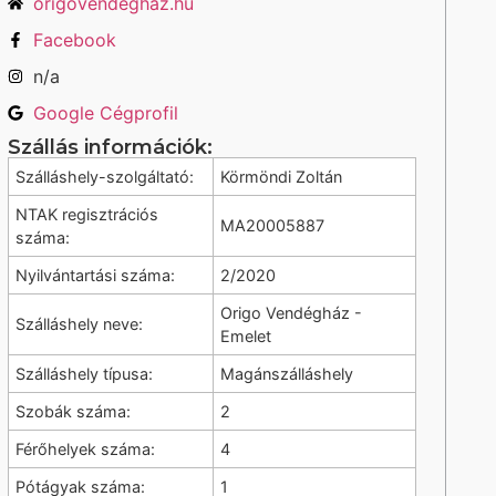
origovendeghaz.hu
Facebook
n/a
Google Cégprofil
Szállás információk:
Szálláshely-szolgáltató:
Körmöndi Zoltán
NTAK regisztrációs
MA20005887
száma:
Nyilvántartási száma:
2/2020
Origo Vendégház -
Szálláshely neve:
Emelet
Szálláshely típusa:
Magánszálláshely
Szobák száma:
2
Férőhelyek száma:
4
Pótágyak száma:
1