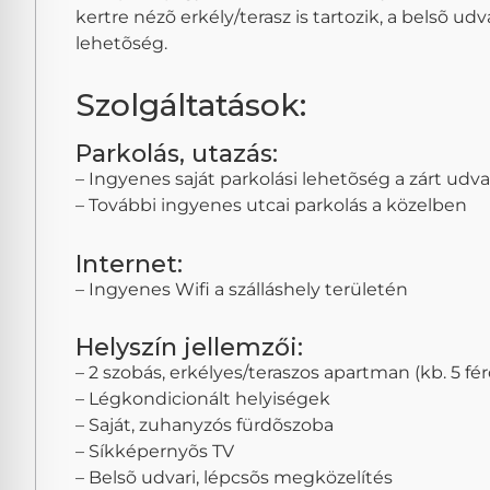
kertre nézõ erkély/terasz is tartozik, a belsõ ud
lehetõség.
Szolgáltatások:
Parkolás, utazás:
– Ingyenes saját parkolási lehetõség a zárt udva
– További ingyenes utcai parkolás a közelben
Internet:
– Ingyenes Wifi a szálláshely területén
Helyszín jellemzői:
– 2 szobás, erkélyes/teraszos apartman (kb. 5 fé
– Légkondicionált helyiségek
– Saját, zuhanyzós fürdõszoba
– Síkképernyõs TV
– Belsõ udvari, lépcsõs megközelítés