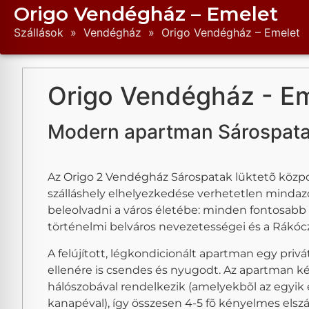
Origo Vendégház – Emelet
Szállások
»
Vendégház
»
Origo Vendégház – Emelet
Origo Vendégház - Em
Modern apartman Sárospata
Az Origo 2 Vendégház Sárospatak lüktetõ központ
szálláshely elhelyezkedése verhetetlen mindaz
beleolvadni a város életébe: minden fontosabb ü
történelmi belváros nevezetességei és a Rákóczi
A felújított, légkondicionált apartman egy privát
ellenére is csendes és nyugodt. Az apartman k
hálószobával rendelkezik (amelyekbõl az egyik 
kanapéval), így összesen 4-5 fõ kényelmes elszál