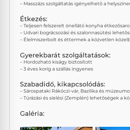
– Masszázs szolgáltatás igényelhetõ a helyszínen
Étkezés:
– Teljesen felszerelt önellátó konyha étkezõsaro
– Udvari bográcsozási és szalonnasütési lehetõ
– Élelmiszerbolt és éttermek a közvetlen közel
Gyerekbarát szolgáltatások:
– Hordozható kiságy biztosított
– 3 éves korig a szállás ingyenes
Szabadidő, kikapcsolódás:
– Sárospataki Rákóczi-vár, Bazilika és múzeumo
– Túrázási és síelési (Zemplén) lehetõségek a 
Galéria: