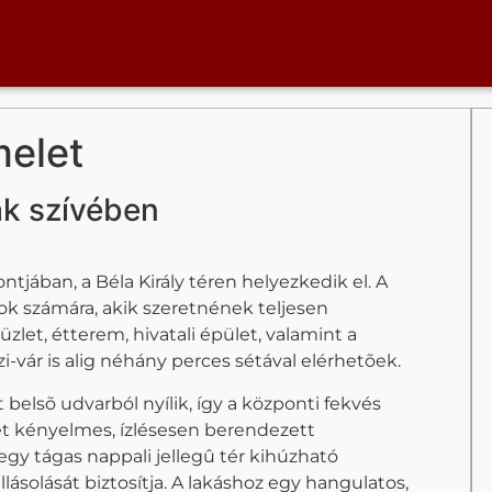
elet
k szívében
jában, a Béla Király téren helyezkedik el. A
ok számára, akik szeretnének teljesen
zlet, étterem, hivatali épület, valamint a
-vár is alig néhány perces sétával elérhetõek.
 belsõ udvarból nyílik, így a központi fekvés
ét kényelmes, ízlésesen berendezett
egy tágas nappali jellegû tér kihúzható
lásolását biztosítja. A lakáshoz egy hangulatos,