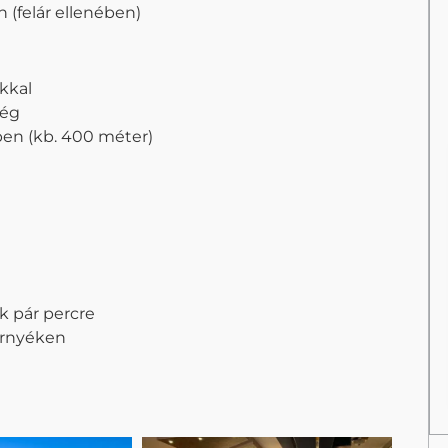
 (felár ellenében)
kkal
ség
ben (kb. 400 méter)
k pár percre
környéken