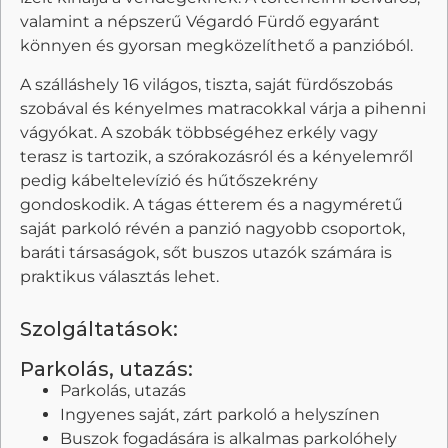
valamint a népszerű Végardó Fürdő egyaránt
könnyen és gyorsan megközelíthető a panzióból.
A szálláshely 16 világos, tiszta, saját fürdőszobás
szobával és kényelmes matracokkal várja a pihenni
vágyókat. A szobák többségéhez erkély vagy
terasz is tartozik, a szórakozásról és a kényelemről
pedig kábeltelevízió és hűtőszekrény
gondoskodik. A tágas étterem és a nagyméretű
saját parkoló révén a panzió nagyobb csoportok,
baráti társaságok, sőt buszos utazók számára is
praktikus választás lehet.
Szolgáltatások:
Parkolás, utazás:
Parkolás, utazás
Ingyenes saját, zárt parkoló a helyszínen
Buszok fogadására is alkalmas parkolóhely