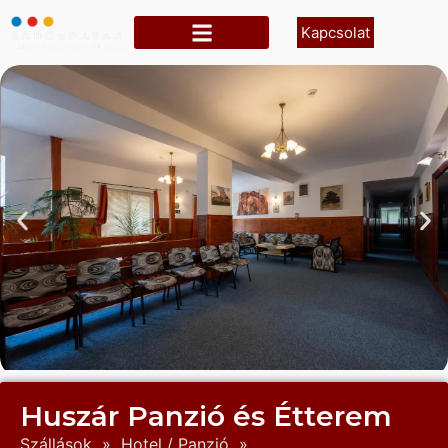
Kapcsolat
Huszár Panzió és Étterem
Szállások
»
Hotel / Panzió
»