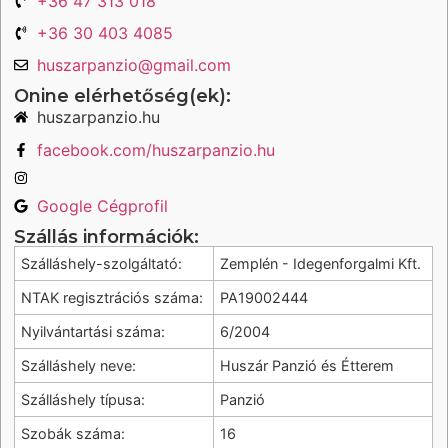
+36 47 313 018
+36 30 403 4085
huszarpanzio@gmail.com
Onine elérhetőség(ek):
huszarpanzio.hu
facebook.com/huszarpanzio.hu
Google Cégprofil
Szállás információk:
Szálláshely-szolgáltató:
Zemplén - Idegenforgalmi Kft.
NTAK regisztrációs száma:
PA19002444
Nyilvántartási száma:
6/2004
Szálláshely neve:
Huszár Panzió és Étterem
Szálláshely típusa:
Panzió
Szobák száma:
16