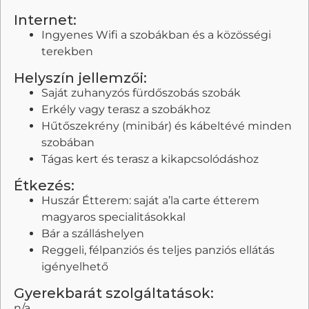
Internet:
Ingyenes Wifi a szobákban és a közösségi
terekben
Helyszín jellemzői:
Saját zuhanyzós fürdőszobás szobák
Erkély vagy terasz a szobákhoz
Hűtőszekrény (minibár) és kábeltévé minden
szobában
Tágas kert és terasz a kikapcsolódáshoz
Étkezés:
Huszár Étterem: saját a’la carte étterem
magyaros specialitásokkal
Bár a szálláshelyen
Reggeli, félpanziós és teljes panziós ellátás
igényelhető
Gyerekbarát szolgáltatások:
n/a