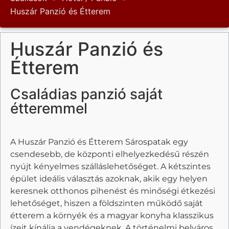
Huszár Panzió és Étterem
Huszár Panzió és
Étterem
Családias panzió saját
étteremmel
A Huszár Panzió és Étterem Sárospatak egy
csendesebb, de központi elhelyezkedésű részén
nyújt kényelmes szálláslehetőséget. A kétszintes
épület ideális választás azoknak, akik egy helyen
keresnek otthonos pihenést és minőségi étkezési
lehetőséget, hiszen a földszinten működő saját
étterem a környék és a magyar konyha klasszikus
ízeit kínálja a vendégeknek. A történelmi belváros,