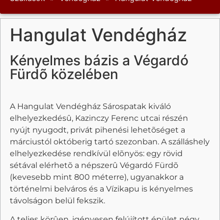
Hangulat Vendégház
Kényelmes bázis a Végardó
Fürdõ közelében
A Hangulat Vendégház Sárospatak kiváló
elhelyezkedésû, Kazinczy Ferenc utcai részén
nyújt nyugodt, privát pihenési lehetõséget a
márciustól októberig tartó szezonban. A szálláshely
elhelyezkedése rendkívül elõnyös: egy rövid
sétával elérhetõ a népszerû Végardó Fürdõ
(kevesebb mint 800 méterre), ugyanakkor a
történelmi belváros és a Vízikapu is kényelmes
távolságon belül fekszik.
A teljes körûen, igényesen felújított épület négy