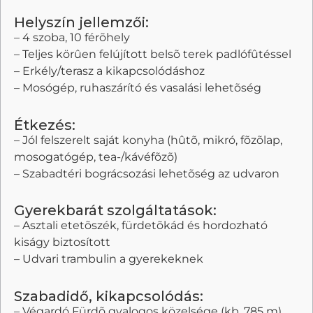
Helyszín jellemzői:
– 4 szoba, 10 férõhely
– Teljes körûen felújított belsõ terek padlófûtéssel
– Erkély/terasz a kikapcsolódáshoz
– Mosógép, ruhaszárító és vasalási lehetõség
Étkezés:
– Jól felszerelt saját konyha (hûtõ, mikró, fõzõlap,
mosogatógép, tea-/kávéfõzõ)
– Szabadtéri bográcsozási lehetõség az udvaron
Gyerekbarát szolgáltatások:
– Asztali etetõszék, fürdetõkád és hordozható
kiságy biztosított
– Udvari trambulin a gyerekeknek
Szabadidő, kikapcsolódás:
– Végardó Fürdõ gyalogos közelsége (kb. 785 m)