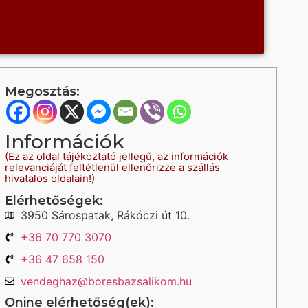
Megosztás:
Információk
(Ez az oldal tájékoztató jellegű, az információk
relevanciáját feltétlenül ellenőrizze a szállás
hivatalos oldalain!)
Elérhetőségek:
3950 Sárospatak, Rákóczi út 10.
+36 70 770 3070
+36 47 658 150
vendeghaz@boresbazsalikom.hu
Onine elérhetőség(ek):