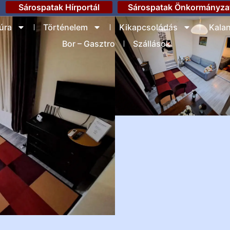
Sárospatak Hírportál
Sárospatak Önkormányza
úra
Történelem
Kikapcsolódás
Kala
Bor – Gasztro
Szállások