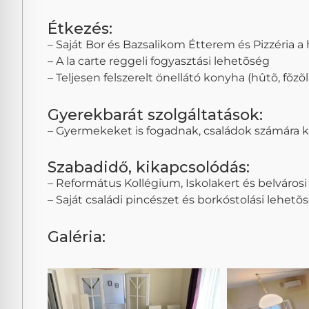
Étkezés:
– Saját Bor és Bazsalikom Étterem és Pizzéria a
– A la carte reggeli fogyasztási lehetõség
– Teljesen felszerelt önellátó konyha (hûtõ, fõzõ
Gyerekbarát szolgáltatások:
– Gyermekeket is fogadnak, családok számára 
Szabadidő, kikapcsolódás:
– Református Kollégium, Iskolakert és belvárosi 
– Saját családi pincészet és borkóstolási lehetõ
Galéria: