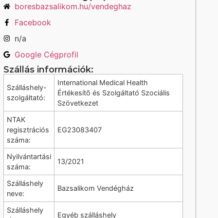
boresbazsalikom.hu/vendeghaz
Facebook
n/a
Google Cégprofil
Szállás információk:
International Medical Health
Szálláshely-
Értékesítõ és Szolgáltató Szociális
szolgáltató:
Szövetkezet
NTAK
regisztrációs
EG23083407
száma:
Nyilvántartási
13/2021
száma:
Szálláshely
Bazsalikom Vendégház
neve:
Szálláshely
Egyéb szálláshely