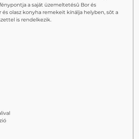
 fénypontja a saját üzemeltetésû Bor és
 és olasz konyha remekeit kínálja helyben, sõt a
zettel is rendelkezik.
ival
zió