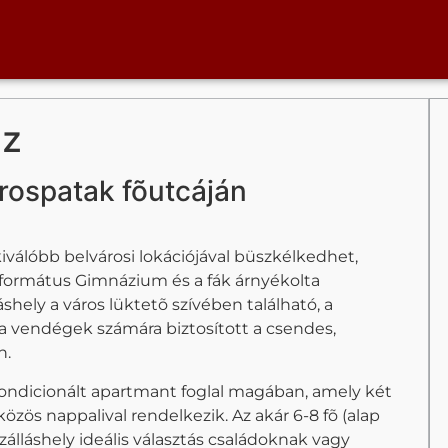
áz
rospatak fõutcáján
válóbb belvárosi lokációjával büszkélkedhet,
eformátus Gimnázium és a fák árnyékolta
shely a város lüktetõ szívében található, a
a vendégek számára biztosított a csendes,
n.
gkondicionált apartmant foglal magában, amely két
zös nappalival rendelkezik. Az akár 6-8 fõ (alap
zálláshely ideális választás családoknak vagy