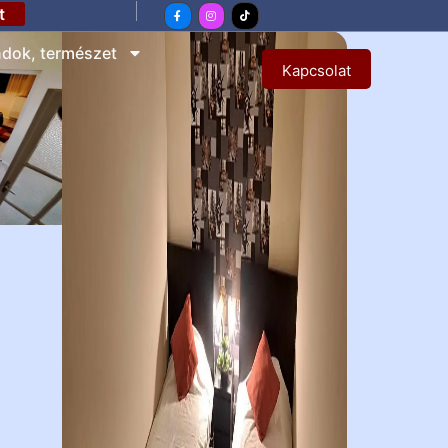
t
ndok, természet
Kapcsolat