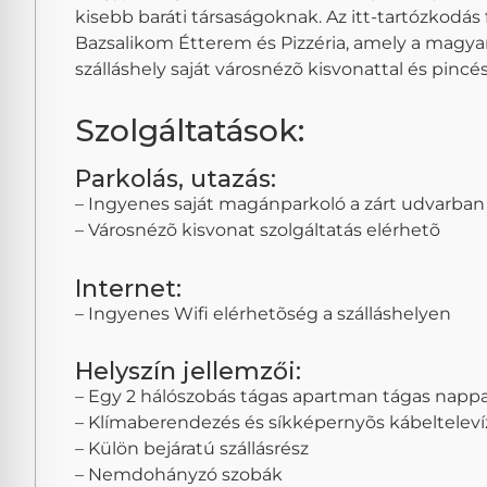
kisebb baráti társaságoknak. Az itt-tartózkodás
Bazsalikom Étterem és Pizzéria, amely a magyar
szálláshely saját városnézõ kisvonattal és pincés
Szolgáltatások:
Parkolás, utazás:
– Ingyenes saját magánparkoló a zárt udvarban
– Városnézõ kisvonat szolgáltatás elérhetõ
Internet:
– Ingyenes Wifi elérhetõség a szálláshelyen
Helyszín jellemzői:
– Egy 2 hálószobás tágas apartman tágas nappal
– Klímaberendezés és síkképernyõs kábelteleví
– Külön bejáratú szállásrész
– Nemdohányzó szobák