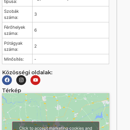
típusa:
Szobák
3
száma:
Férőhelyek
6
száma:
Pótágyak
2
száma:
Minősítés:
-
Közösségi oldalak:
Térkép
Click to accept marketing cookies and