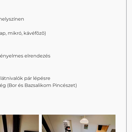
 helyszínen
lap, mikró, kávéfõzõ)
kényelmes elrendezés
látnivalók pár lépésre
ség (Bor és Bazsalikom Pincészet)