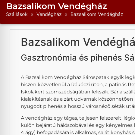
Bazsalikom Vendégház
Szállások
»
Vendégház
»
Bazsalikom Vendégház
Bazsalikom Vendégh
Gasztronómia és pihenés Sá
A Bazsalikom Vendégház Sárospatak egyik legki
hiszen közvetlenül a Rákóczi úton, a patinás R
Iskolakert szomszédságában fekszik. Bár a szállá
kialakításnak és a zárt udvarnak köszönhetõen 
nyugodt pihenés a hosszú városnézõ séták utá
A vendégház egy tágas, teljesen felszerelt, lé
külön bejáratú hálószobával és egy kényelmes kö
4 ágy) befogadására is alkalmas, saját konyhás s